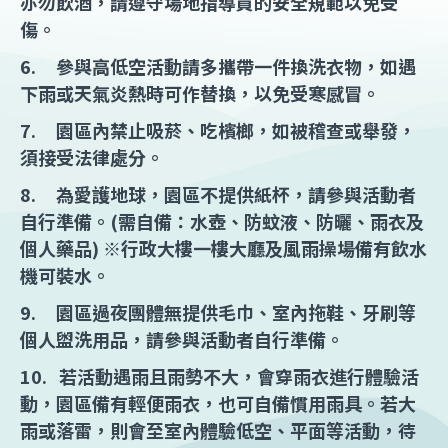
亦勿飲酒，請遵守場地指導員的安全規範以免受
傷。
6. 參與高低空活動請多攜帶一件換洗衣物，如遇
下雨或天氣炎熱時可作替換，以免受寒感冒。
7. 園區內禁止吸菸、吃檳榔，如被稽查或舉發，
須接受法律處分。
8. 為愛護地球，園區不提供紙杯，請參與活動者
自行準備。(需自備：水壺、防蚊液、防曬、雨衣及
個人藥品) ※行政大樓一樓大廳及風雨操場備有飲水
機可裝水。
9. 園區過夜團體無提供毛巾、室內拖鞋、牙刷等
個人盥洗用品，請參與活動者自行準備。
10. 若活動遇雨且雨勢不大，會穿雨衣進行體驗活
動，園區備有輕便雨衣，也可自備慣用雨具。若大
雨或落雷，則會至室內體驗低空、平面等活動，待